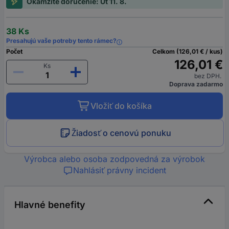
Okamžité doručenie: Ut 11. 8.
38 Ks
Presahujú vaše potreby tento rámec?
Počet
Celkom (126,01 € / kus)
126,01 €
Ks
bez DPH.
Doprava zadarmo
Vložiť do košíka
Žiadosť o cenovú ponuku
Výrobca alebo osoba zodpovedná za výrobok
Nahlásiť právny incident
Hlavné benefity