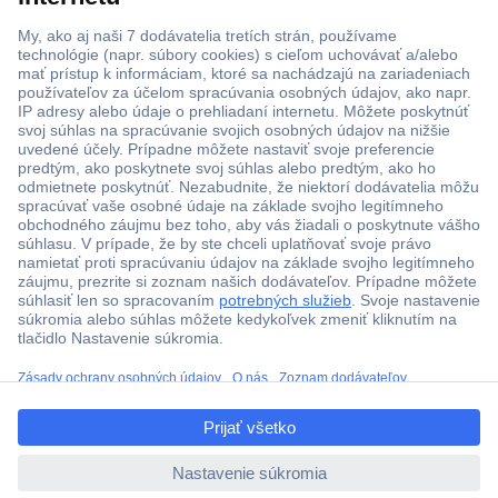
Viac ako 1.000.000 produktov
Doprava zadarmo u objednávok nad 100 € s DPH
Technická podpora
Termínované dodávky
ccp.user.init.failed.titl
Cenový dopyt (RFQ)
e
ccp.user.init.failed
O Conradovi