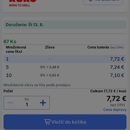
Doručenie: Št 13. 8.
67 Ks
Množstevná
Zľava
Cena balenia
(bez DPH.)
cena (Ks)
1
7,72 €
-
5
7,24 €
6% = 0,48 €
10
7,10 €
8% = 0,62 €
Množstevné zľavy sa líšia podľa predajcu
Počet
Celkom (7,72 € / kus)
7,72 €
Ks
bez DPH.
Cena dopravy
Vložiť do košíka