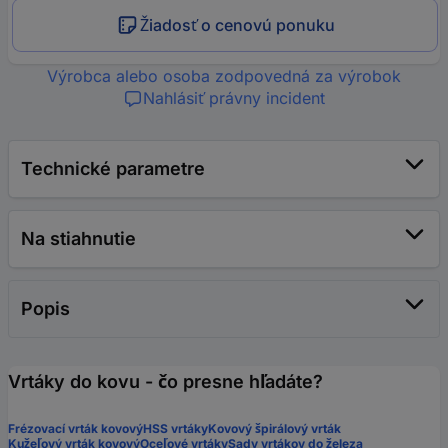
Žiadosť o cenovú ponuku
Výrobca alebo osoba zodpovedná za výrobok
Nahlásiť právny incident
Technické parametre
Na stiahnutie
Popis
Vrtáky do kovu - čo presne hľadáte?
Frézovací vrták kovový
HSS vrtáky
Kovový špirálový vrták
Kužeľový vrták kovový
Oceľové vrtáky
Sady vrtákov do železa