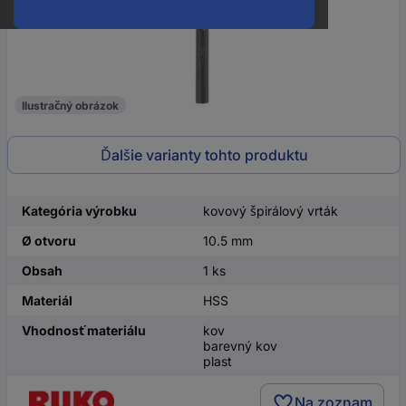
Ilustračný obrázok
Ďalšie varianty tohto produktu
Kategória výrobku
kovový špirálový vrták
Ø otvoru
10.5 mm
Obsah
1 ks
Materiál
HSS
Vhodnosť materiálu
kov
barevný kov
plast
Na zoznam