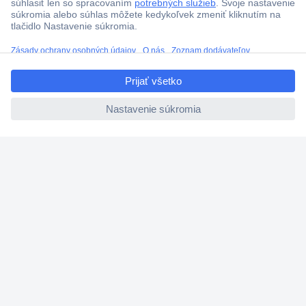
ccp.user.init.failed.titl
e
ccp.user.init.failed
Viac ako 1.000.000 produktov
Doprava zadarmo u objednávok nad 100 € s DPH
Technická podpora
Termínované dodávky
Cenový dopyt (RFQ)